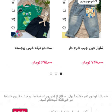
اتمام موجودی
شلوار جین جیب طرح دار
ست دو تیکه خرس برجسته
ک
748,000
تومان
695,000
تومان
0
همیشه اولین نفر باشید! برای اطلاع از آخرین تخفیف‌ها و جدیدترین کالاها
در خبرنامه ثبت‌نام کنید.