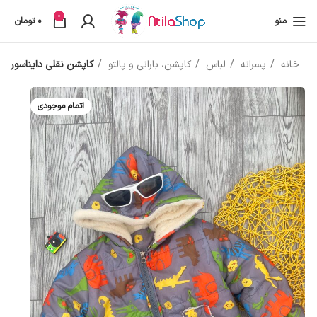
0
منو
0
تومان
خانه
پسرانه
لباس
کاپشن، بارانی و پالتو
کاپشن نقلی دایناسور
اتمام موجودی