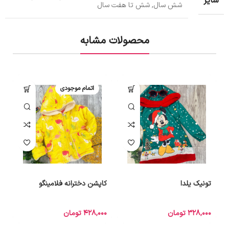
سایز
شش سال, شش تا هفت سال
محصولات مشابه
اتمام موجودی
تونیک یلدا
کاپشن دخترانه فلامینگو
ش
ش
328,000
تومان
428,000
تومان
0