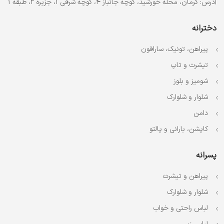
آدرس: کرمان، محله خورشید، کوچه جانباز 4، کوچه شرقی 1، جزیره 2، طبقه 1
دخترانه
پیراهن، تونیک، سارافون
تیشرت و تاپ
شومیز و بلوز
شلوار و شلوارک
دامن
کاپشن، بارانی و پالتو
پسرانه
پیراهن و تیشرت
شلوار و شلوارک
لباس راحتی و خواب