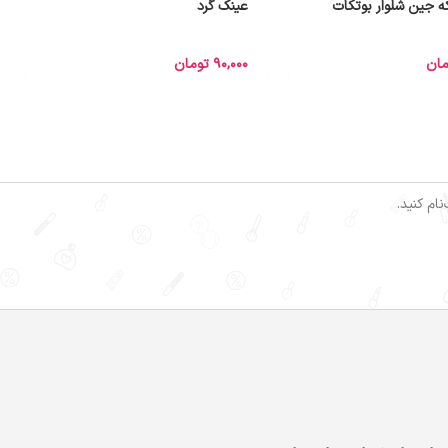
 جین شلوار بوتکات
عینک گرد
مان
90,000
تومان
ام کنید.