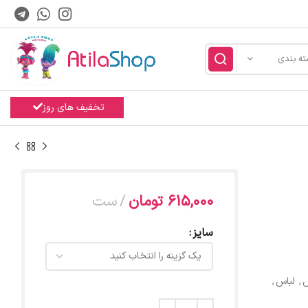
ته بندی
تخفیف های روز
615,000
تومان
ست
سایز
س
,
لباس
,