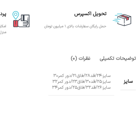
تحویل اکسپرس
پرد
حمل رایگان سفارشات بالای 1 میلیون تومان
امکا
منزل
توضیحات تکمیلی
نظرات (0)
سایز:24/قد28/فاق21/دور کمر30
سایز
سایز:25/قد30/فاق23/دور کمر32
سایز:26/قد32/فاق25/دور کمر34