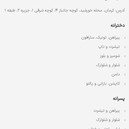
آدرس: کرمان، محله خورشید، کوچه جانباز 4، کوچه شرقی 1، جزیره 2، طبقه 1
دخترانه
پیراهن، تونیک، سارافون
تیشرت و تاپ
شومیز و بلوز
شلوار و شلوارک
دامن
کاپشن، بارانی و پالتو
پسرانه
پیراهن و تیشرت
شلوار و شلوارک