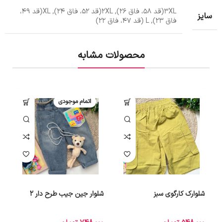
3XL(قد 58، فاق 26), 2XL(قد 52، فاق 24), XL(قد 49،
سایز
فاق 23), L (قد 47، فاق 22)
محصولات مشابه
اتمام موجودی
شلوارک کارگوی سبز
شلوار جین جیب طرح دار 2
ش