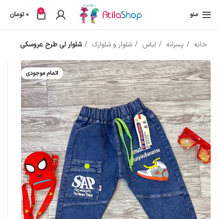
0
منو
0
تومان
خانه
پسرانه
لباس
شلوار و شلوارک
شلوار لی طرح عروسکی
اتمام موجودی