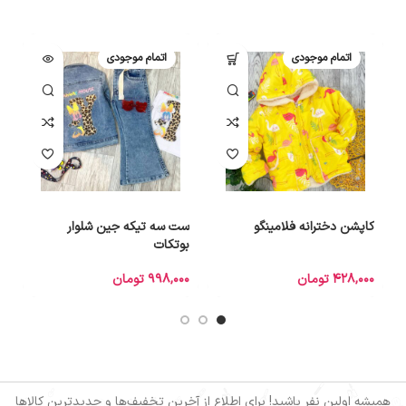
اتمام موجودی
اتمام موجودی
کاپشن دخترانه فلامینگو
ست سه تیکه جین شلوار
ع
بوتکات
428,000
تومان
998,000
تومان
0
همیشه اولین نفر باشید! برای اطلاع از آخرین تخفیف‌ها و جدیدترین کالاها