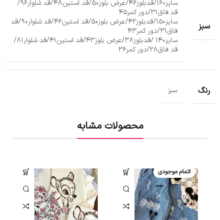
سایز160/قدبلوز46/عرض بلوز50/قد استین48/قد شلوار96/
قد فاق31/دور کمر45
سایز150/قدبلوز42/عرض بلوز50/قد استین46/قد شلوار90/قد
سبز
فاق31/دور کمر43
سایز140 /قدبلوز38/عرض بلوز43/قد استین41/قد شلوار81/
قد فاق28/دور کمر36
رنگ
سبز
محصولات مشابه
اتمام موجودی