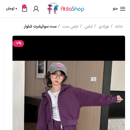
0
منو
0
تومان
خانه
نوزادی
لباس
لباس ست
ست سوئیشرت شلوار
-7%