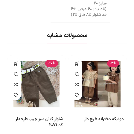
سایز ۶۰
(قد بلوز ۶۰ عرض ۴۳
قد شلوار ۸۵ فاق ۲۵)
محصولات مشابه
-17%
-3%
دوتیکه دخترانه طرح دار
شلوار کتان سبز جیب طرحدار
ک
کد 2071