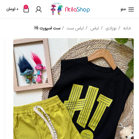
0
منو
0
تومان
خانه
نوزادی
لباس
لباس ست
ست اسپورت Hi