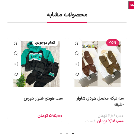
محصولات مشابه
-15%
اتمام موجودی
سه تیکه مخمل هودی شلوار
ست هودی شلوار دورس
د
جلیقه
595,000
تومان
0
2,560,000
تومان
2,180,000
تومان
ست