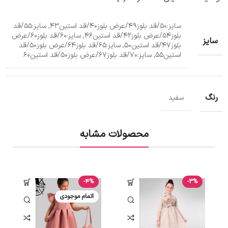
سایز:50/قد بلوز49/عرض بلوز40/قد استین43, سایز:55/قد
بلوز54/عرض بلوز42/قد استین46, سایز:60/قد بلوز60/عرض
سایز
بلوز47/قد استین50, سایز:65/قد بلوز64/عرض بلوز50/قد
استین55, سایز:70/قد بلوز67/عرض بلوز50/قد استین60
رنگ
سفید
محصولات مشابه
-4%
-3%
اتمام موجودی