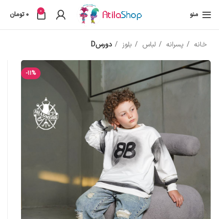
0
منو
0
تومان
خانه
پسرانه
لباس
بلوز
دورسD
-11%