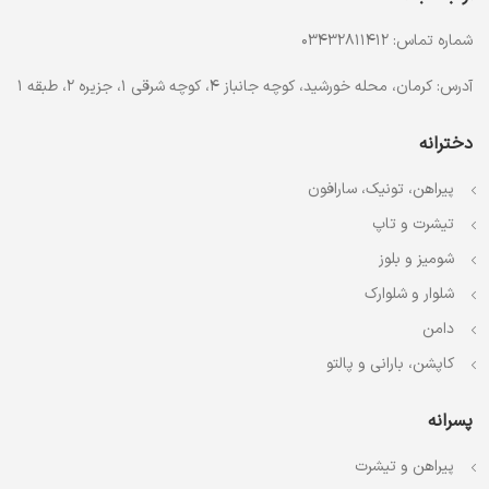
شماره تماس: 03432811412
آدرس: کرمان، محله خورشید، کوچه جانباز 4، کوچه شرقی 1، جزیره 2، طبقه 1
دخترانه
پیراهن، تونیک، سارافون
تیشرت و تاپ
شومیز و بلوز
شلوار و شلوارک
دامن
کاپشن، بارانی و پالتو
پسرانه
پیراهن و تیشرت