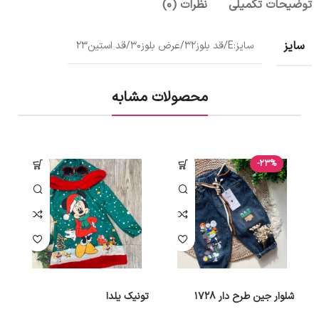
توضیحات تکمیلی
نظرات (0)
سایز
سایز:E/قد بلوز32/عرض بلوز30/قد استین23
محصولات مشابه
-23%
شلوار جین طرح دار 1728
تونیک یلدا
د