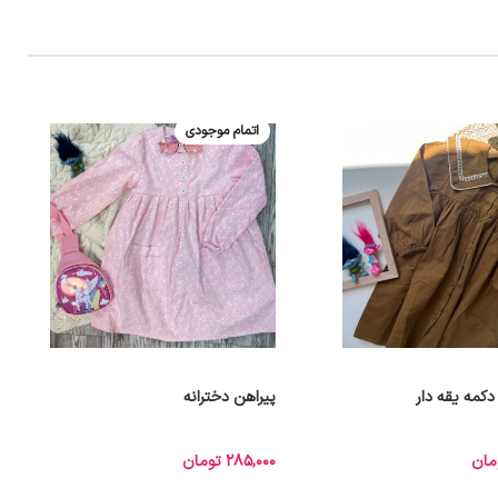
اتمام موجودی
دکمه یقه دار
پیراهن دخترانه
مان
285,000
تومان