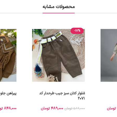
محصولات مشابه
-17%
شلوار کتان سبز جیب طرحدار کد
پیراهن جلو 
2071
تومان
489,000
تومان
848,000
تو
589,000
تومان