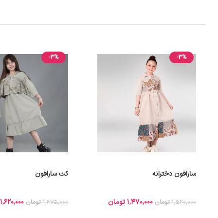
-3%
-3%
سارافون دخترانه
کت سارافون
1,470,000
تومان
1,620,000
1,520,000
تومان
1,675,000
تومان