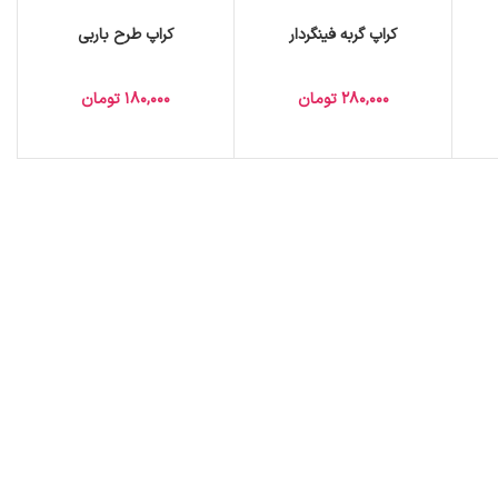
کراپ گربه فینگردار
کراپ طرح باربی
280,000
تومان
180,000
تومان