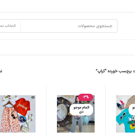
انتخاب دس
برچسب خورده “کراپ”
ن
-3%
و
اتمام موجو
دی