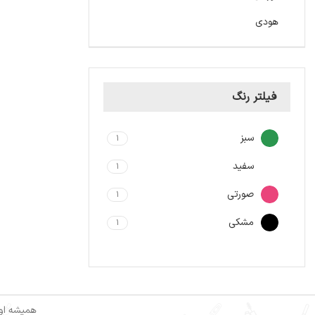
هودی
فیلتر رنگ
سبز
1
سفید
1
صورتی
1
مشکی
1
همیشه اول