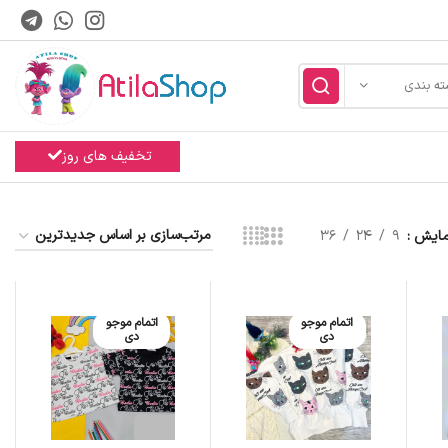
ته بندی
تخفیف های روز
مایش
9
24
36
اتمام موجو
اتمام موجو
دی
دی