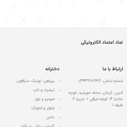
نماد اعتماد الکترونیکی
ارتباط با ما
دخترانه
شماره تماس: 03432811412
پیراهن، تونیک، سارافون
تیشرت و تاپ
آدرس: کرمان، محله خورشید، کوچه
جانباز 4، کوچه شرقی 1، جزیره 2،
شومیز و بلوز
طبقه 1
شلوار و شلوارک
دامن
کاپشن، بارانی و پالتو