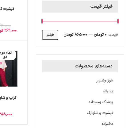
فیلتر قیمت
تیشرت کر
360,000
269,000
تو
قیمت:
0 تومان
—
865,000 تومان
فیلتر
اتمام موج
دی
دسته‌های محصولات
بلوز وشلوار
پسرانه
کراپ و شلو
پوشاک زمستانه
تیشرت و شلوارک
358,000
دخترانه