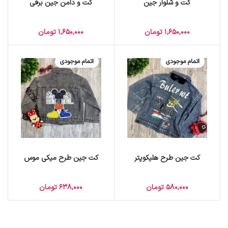
کت و شلوار جین
کت و دامن جین برفی
1,650,000
تومان
1,650,000
تومان
اتمام موجودی
اتمام موجودی
کت جین طرح هلیکوپتر
کت جین طرح میکی موس
580,000
تومان
638,000
تومان