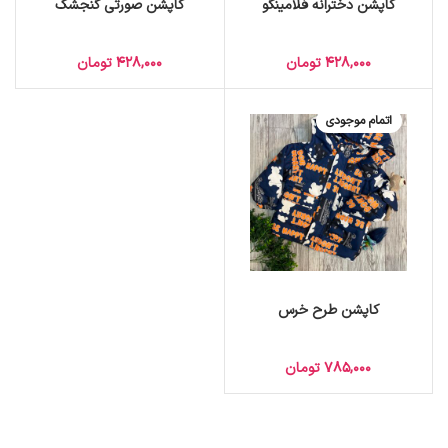
کاپشن دخترانه فلامینگو
کاپشن صورتی گنجشک
428,000
تومان
428,000
تومان
اتمام موجودی
کاپشن طرح خرس
785,000
تومان