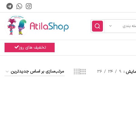
ته بندی
تخفیف های روز
مایش
9
24
36