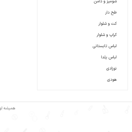
شومیز و دامن
طح دار
کت و شلوار
کراپ و شلوار
لباس تابستانی
لباس یلدا
نوزادی
هودی
همیشه اول