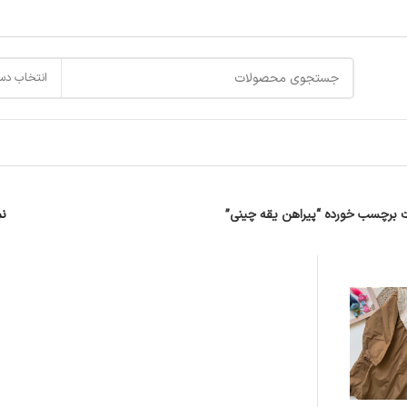
انتخاب دس
برچسب خورده “پیراهن یقه چینی”
ن