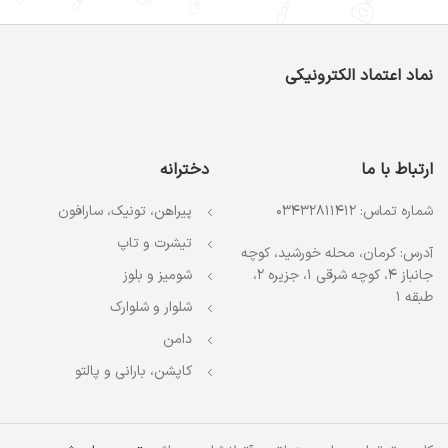
نماد اعتماد الکترونیکی
ارتباط با ما
دخترانه
شماره تماس: 03432811412
پیراهن، تونیک، سارافون
تیشرت و تاپ
آدرس: کرمان، محله خورشید، کوچه
جانباز 4، کوچه شرقی 1، جزیره 2،
شومیز و بلوز
طبقه 1
شلوار و شلوارک
دامن
کاپشن، بارانی و پالتو