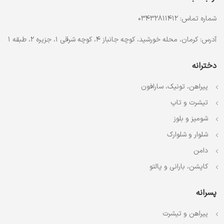
شماره تماس: 03432811412
آدرس: کرمان، محله خورشید، کوچه جانباز 4، کوچه شرقی 1، جزیره 2، طبقه 1
دخترانه
پیراهن، تونیک، سارافون
تیشرت و تاپ
شومیز و بلوز
شلوار و شلوارک
دامن
کاپشن، بارانی و پالتو
پسرانه
پیراهن و تیشرت