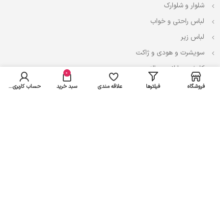
شلوار و شلوارک
لباس راحتی و خواب
لباس زیر
سویشرت و هودی و ژاکت
کاپشن، بارانی و پالتو
0
فروشگاه
فیلترها
علاقه مندی
سبد خرید
حساب کاربری من
نوزادی
لباس ست
لباس راحتی
پیراهن و سارافون
تیشرت و تاپ
بادی و لباس زیر
شلوار و سرهمی
اعتماد شما سرمایه ماست