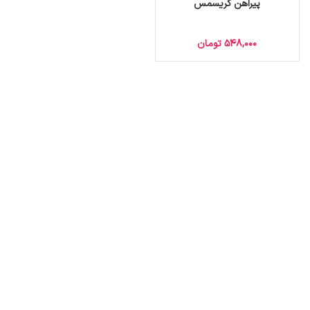
پیراهن کریسمس
548,000
تومان