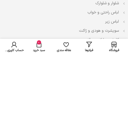
شلوار و شلوارک
لباس راحتی و خواب
لباس زیر
سویشرت و هودی و ژاکت
کاپشن، بارانی و پالتو
0
فروشگاه
فیلترها
علاقه مندی
سبد خرید
حساب کاربری من
نوزادی
لباس ست
لباس راحتی
پیراهن و سارافون
تیشرت و تاپ
بادی و لباس زیر
شلوار و سرهمی
اعتماد شما سرمایه ماست