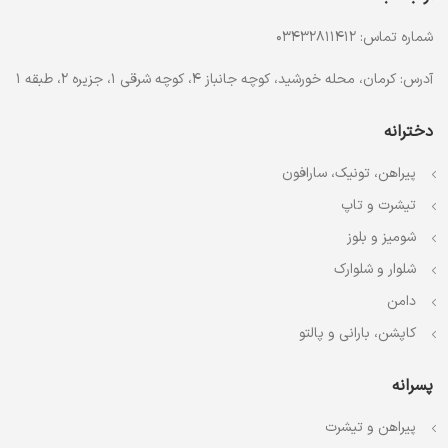
شماره تماس: 03432811412
آدرس: کرمان، محله خورشید، کوچه جانباز 4، کوچه شرقی 1، جزیره 2، طبقه 1
دخترانه
پیراهن، تونیک، سارافون
تیشرت و تاپ
شومیز و بلوز
شلوار و شلوارک
دامن
کاپشن، بارانی و پالتو
پسرانه
پیراهن و تیشرت