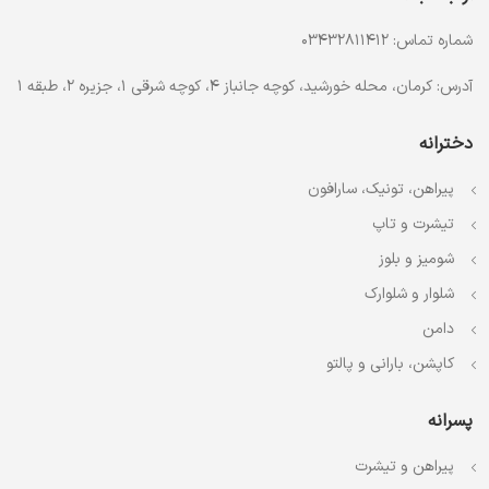
شماره تماس: 03432811412
آدرس: کرمان، محله خورشید، کوچه جانباز 4، کوچه شرقی 1، جزیره 2، طبقه 1
دخترانه
پیراهن، تونیک، سارافون
تیشرت و تاپ
شومیز و بلوز
شلوار و شلوارک
دامن
کاپشن، بارانی و پالتو
پسرانه
پیراهن و تیشرت