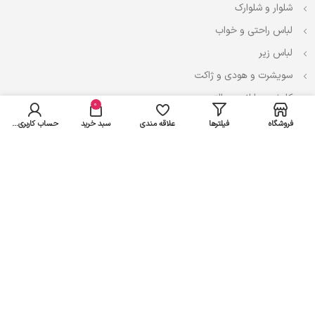
شلوار و شلوارک
لباس راحتی و خواب
لباس زیر
سویشرت و هودی و ژاکت
کاپشن، بارانی و پالتو
0
فروشگاه
فیلترها
علاقه مندی
سبد خرید
حساب کاربری من
نوزادی
لباس ست
لباس راحتی
پیراهن و سارافون
تیشرت و تاپ
بادی و لباس زیر
شلوار و سرهمی
اعتماد شما سرمایه ماست