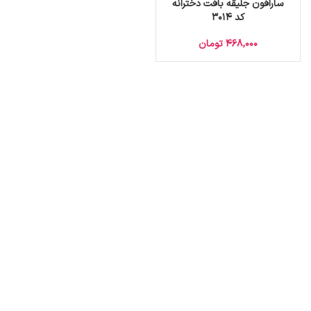
سارافون جلیقه بافت دخترانه
کد 3014
468,000
تومان