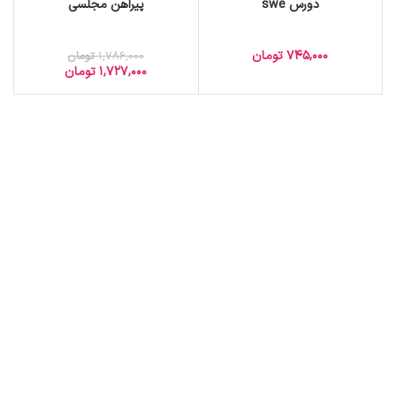
دورس swe
پیراهن مجلسی
745,000
تومان
1,786,000
تومان
1,727,000
تومان