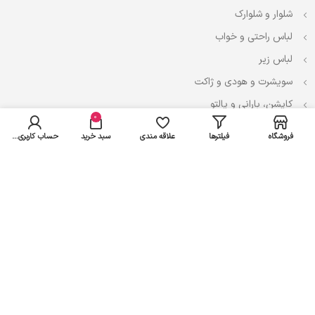
شلوار و شلوارک
لباس راحتی و خواب
لباس زیر
سویشرت و هودی و ژاکت
کاپشن، بارانی و پالتو
0
فروشگاه
فیلترها
علاقه مندی
سبد خرید
حساب کاربری من
نوزادی
لباس ست
لباس راحتی
پیراهن و سارافون
تیشرت و تاپ
بادی و لباس زیر
شلوار و سرهمی