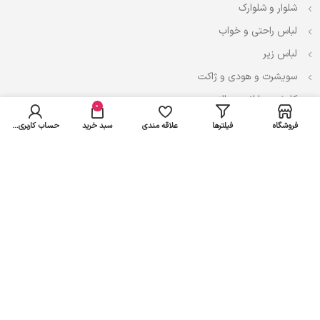
شلوار و شلوارک
لباس راحتی و خواب
لباس زیر
سویشرت و هودی و ژاکت
کاپشن، بارانی و پالتو
0
فروشگاه
فیلترها
علاقه مندی
سبد خرید
حساب کاربری من
نوزادی
لباس ست
لباس راحتی
پیراهن و سارافون
تیشرت و تاپ
بادی و لباس زیر
شلوار و سرهمی
اعتماد شما سرمایه ماست