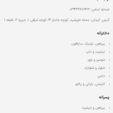
شماره تماس: 03432811412
آدرس: کرمان، محله خورشید، کوچه جانباز 4، کوچه شرقی 1، جزیره 2، طبقه 1
دخترانه
پیراهن، تونیک، سارافون
تیشرت و تاپ
شومیز و بلوز
شلوار و شلوارک
دامن
کاپشن، بارانی و پالتو
پسرانه
پیراهن و تیشرت