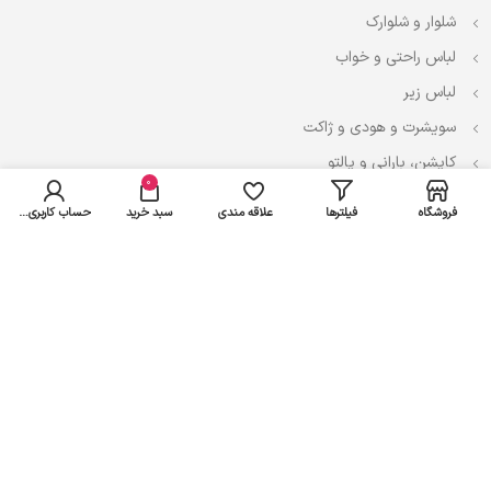
شلوار و شلوارک
لباس راحتی و خواب
لباس زیر
سویشرت و هودی و ژاکت
کاپشن، بارانی و پالتو
0
فروشگاه
فیلترها
علاقه مندی
سبد خرید
حساب کاربری من
نوزادی
لباس ست
لباس راحتی
پیراهن و سارافون
تیشرت و تاپ
بادی و لباس زیر
شلوار و سرهمی