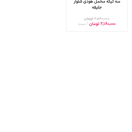
سه تیکه مخمل هودی شلوار
جلیقه
2,560,000
تومان
2,180,000
تومان
ست