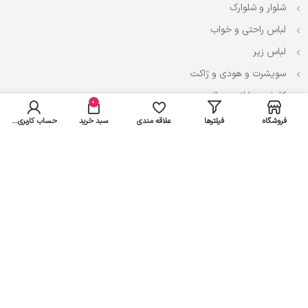
شلوار و شلوارک
لباس راحتی و خواب
لباس زیر
سویشرت و هودی و ژاکت
کاپشن، بارانی و پالتو
0
فروشگاه
فیلترها
علاقه مندی
سبد خرید
حساب کاربری من
نوزادی
لباس ست
لباس راحتی
پیراهن و سارافون
تیشرت و تاپ
بادی و لباس زیر
شلوار و سرهمی
اعتماد شما سرمایه ماست