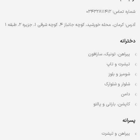
شماره تماس: 03432811412
آدرس: کرمان، محله خورشید، کوچه جانباز 4، کوچه شرقی 1، جزیره 2، طبقه 1
دخترانه
پیراهن، تونیک، سارافون
تیشرت و تاپ
شومیز و بلوز
شلوار و شلوارک
دامن
کاپشن، بارانی و پالتو
پسرانه
پیراهن و تیشرت