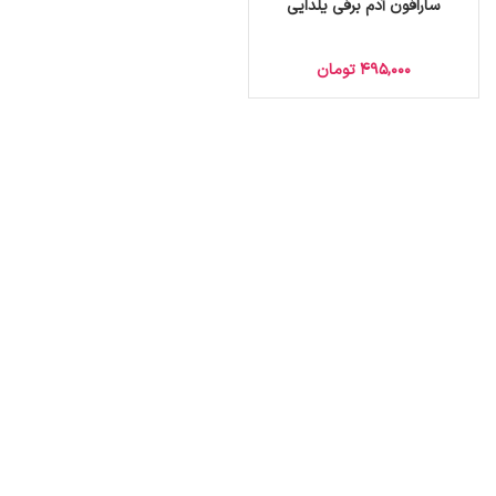
سارافون آدم برفی یلدایی
495,000
تومان