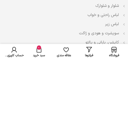
شلوار و شلوارک
لباس راحتی و خواب
لباس زیر
سویشرت و هودی و ژاکت
کاپشن، بارانی و پالتو
0
فروشگاه
فیلترها
علاقه مندی
سبد خرید
حساب کاربری من
نوزادی
لباس ست
لباس راحتی
پیراهن و سارافون
تیشرت و تاپ
بادی و لباس زیر
شلوار و سرهمی