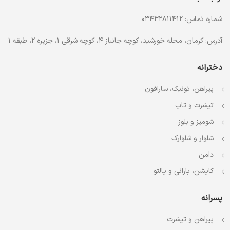
شماره تماس: 03432811412
آدرس: کرمان، محله خورشید، کوچه جانباز 4، کوچه شرقی 1، جزیره 2، طبقه 1
دخترانه
پیراهن، تونیک، سارافون
تیشرت و تاپ
شومیز و بلوز
شلوار و شلوارک
دامن
کاپشن، بارانی و پالتو
پسرانه
پیراهن و تیشرت