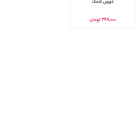
دورس آدمک
368,000
تومان