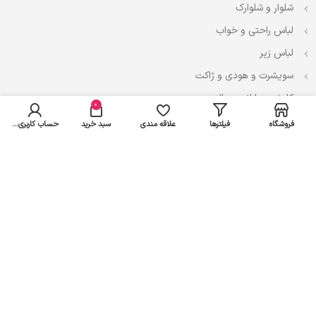
شلوار و شلوارک
لباس راحتی و خواب
لباس زیر
سویشرت و هودی و ژاکت
کاپشن، بارانی و پالتو
0
فروشگاه
فیلترها
علاقه مندی
سبد خرید
حساب کاربری من
نوزادی
لباس ست
لباس راحتی
پیراهن و سارافون
تیشرت و تاپ
بادی و لباس زیر
شلوار و سرهمی
اعتماد شما سرمایه ماست