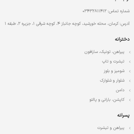
شماره تماس: 03432811412
آدرس: کرمان، محله خورشید، کوچه جانباز 4، کوچه شرقی 1، جزیره 2، طبقه 1
دخترانه
پیراهن، تونیک، سارافون
تیشرت و تاپ
شومیز و بلوز
شلوار و شلوارک
دامن
کاپشن، بارانی و پالتو
پسرانه
پیراهن و تیشرت