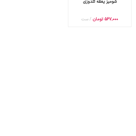
شومیز یعقه گلدوزی
567,000
تومان
ست