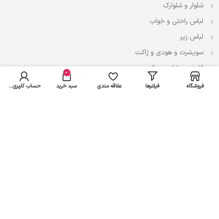
شلوار و شلوارک
لباس راحتی و خواب
لباس زیر
سویشرت و هودی و ژاکت
کاپشن، بارانی و پالتو
0
فروشگاه
فیلترها
علاقه مندی
سبد خرید
حساب کاربری من
نوزادی
لباس ست
لباس راحتی
پیراهن و سارافون
تیشرت و تاپ
بادی و لباس زیر
شلوار و سرهمی
اعتماد شما سرمایه ماست