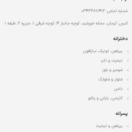
شماره تماس: 03432811412
آدرس: کرمان، محله خورشید، کوچه جانباز 4، کوچه شرقی 1، جزیره 2، طبقه 1
دخترانه
پیراهن، تونیک، سارافون
تیشرت و تاپ
شومیز و بلوز
شلوار و شلوارک
دامن
کاپشن، بارانی و پالتو
پسرانه
پیراهن و تیشرت