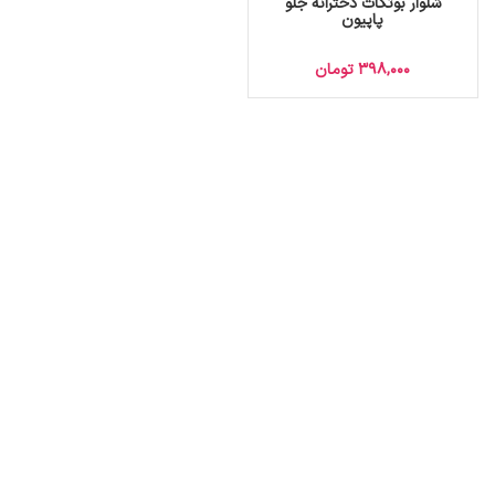
شلوار بوتکات دخترانه جلو
پاپیون
398,000
تومان