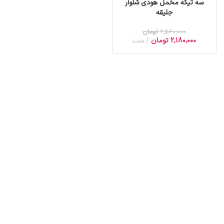
سه تیکه مخمل هودی شلوار
جلیقه
2,560,000
تومان
2,180,000
تومان
ست