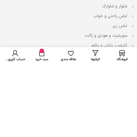
شلوار و شلوارک
لباس راحتی و خواب
لباس زیر
سویشرت و هودی و ژاکت
کاپشن، بارانی و پالتو
0
فروشگاه
فیلترها
علاقه مندی
سبد خرید
حساب کاربری من
نوزادی
لباس ست
لباس راحتی
پیراهن و سارافون
تیشرت و تاپ
بادی و لباس زیر
شلوار و سرهمی