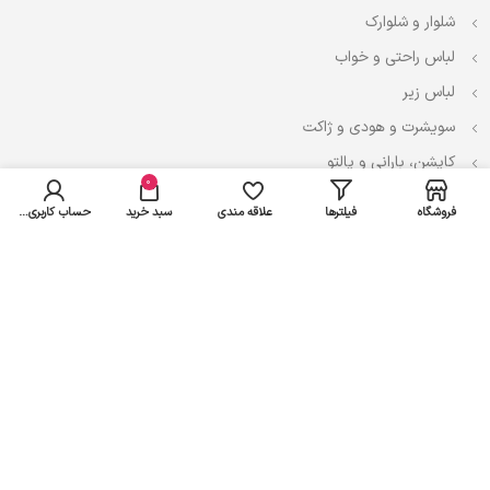
شلوار و شلوارک
لباس راحتی و خواب
لباس زیر
سویشرت و هودی و ژاکت
کاپشن، بارانی و پالتو
0
فروشگاه
فیلترها
علاقه مندی
سبد خرید
حساب کاربری من
نوزادی
لباس ست
لباس راحتی
پیراهن و سارافون
تیشرت و تاپ
بادی و لباس زیر
شلوار و سرهمی