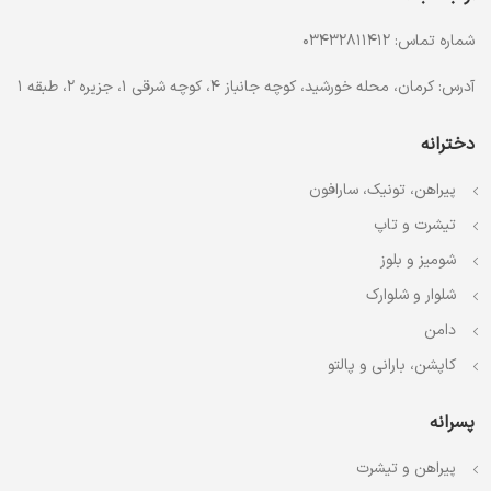
شماره تماس: 03432811412
آدرس: کرمان، محله خورشید، کوچه جانباز 4، کوچه شرقی 1، جزیره 2، طبقه 1
دخترانه
پیراهن، تونیک، سارافون
تیشرت و تاپ
شومیز و بلوز
شلوار و شلوارک
دامن
کاپشن، بارانی و پالتو
پسرانه
پیراهن و تیشرت