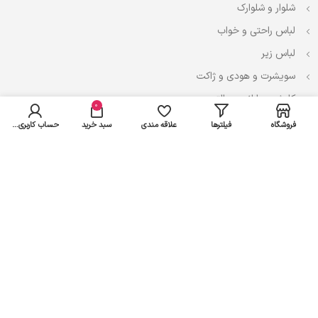
شلوار و شلوارک
لباس راحتی و خواب
لباس زیر
سویشرت و هودی و ژاکت
کاپشن، بارانی و پالتو
0
فروشگاه
فیلترها
علاقه مندی
سبد خرید
حساب کاربری من
نوزادی
لباس ست
لباس راحتی
پیراهن و سارافون
تیشرت و تاپ
بادی و لباس زیر
شلوار و سرهمی
اعتماد شما سرمایه ماست