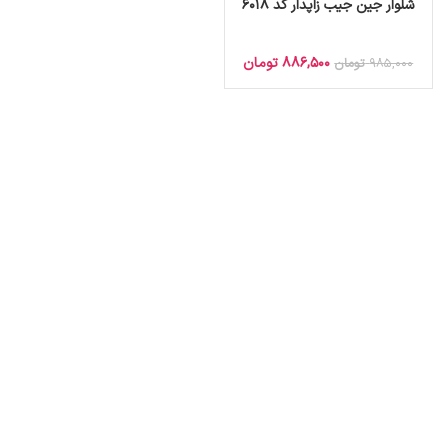
شلوار جین جیب زاپدار کد 6018
886,500
تومان
985,000
تومان