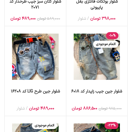
شلوار بوتکات فانتزی بغل
شلوار کتان سبز جیب طرحدار کد
پاپیونی
2071
398,000
تومان
شلوار
489,000
تومان
589,000
تومان
-10%
اتمام موجودی
شلوار جین جیب زاپدار کد 6018
شلوار جین طرح LIG کد 16208
886,500
تومان
489,000
تومان
شلوار
985,000
تومان
-23%
اتمام موجودی