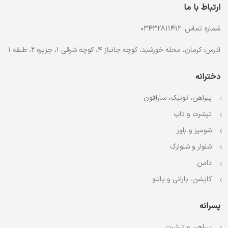
ارتباط با ما
شماره تماس: 03432811412
آدرس: کرمان، محله خورشید، کوچه جانباز 4، کوچه شرقی 1، جزیره 2، طبقه 1
دخترانه
پیراهن، تونیک، سارافون
تیشرت و تاپ
شومیز و بلوز
شلوار و شلوارک
دامن
کاپشن، بارانی و پالتو
پسرانه
پیراهن و تیشرت