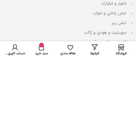
شلوار و شلوارک
لباس راحتی و خواب
لباس زیر
سویشرت و هودی و ژاکت
کاپشن، بارانی و پالتو
0
فروشگاه
فیلترها
علاقه مندی
سبد خرید
حساب کاربری من
نوزادی
لباس ست
لباس راحتی
پیراهن و سارافون
تیشرت و تاپ
بادی و لباس زیر
شلوار و سرهمی
اعتماد شما سرمایه ماست