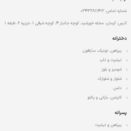
شماره تماس: 03432811412
آدرس: کرمان، محله خورشید، کوچه جانباز 4، کوچه شرقی 1، جزیره 2، طبقه 1
دخترانه
پیراهن، تونیک، سارافون
تیشرت و تاپ
شومیز و بلوز
شلوار و شلوارک
دامن
کاپشن، بارانی و پالتو
پسرانه
پیراهن و تیشرت