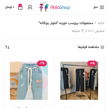
0
منو
0
تومان
خانه
محصولات برچسب خورده “شلوار بچگانه”
نمایش 1–10 از 12 نتیجه
مشاهده فیلترها
-2%
-8%