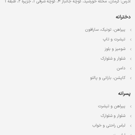
آدرس: کرمان، محله خورشید، کوچه جانباز 4، کوچه شرقی 1، جزیره 2، طبقه 1
دخترانه
پیراهن، تونیک، سارافون
تیشرت و تاپ
شومیز و بلوز
شلوار و شلوارک
دامن
کاپشن، بارانی و پالتو
پسرانه
پیراهن و تیشرت
شلوار و شلوارک
لباس راحتی و خواب