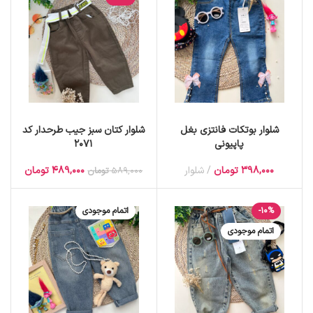
شلوار بوتکات فانتزی بغل
شلوار کتان سبز جیب طرحدار کد
پاپیونی
2071
398,000
تومان
شلوار
489,000
تومان
589,000
تومان
-10%
اتمام موجودی
اتمام موجودی