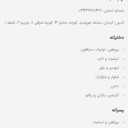
شماره تماس: 03432811412
آدرس: کرمان، محله خورشید، کوچه جانباز 4، کوچه شرقی 1، جزیره 2، طبقه 1
دخترانه
پیراهن، تونیک، سارافون
تیشرت و تاپ
شومیز و بلوز
شلوار و شلوارک
دامن
کاپشن، بارانی و پالتو
پسرانه
پیراهن و تیشرت