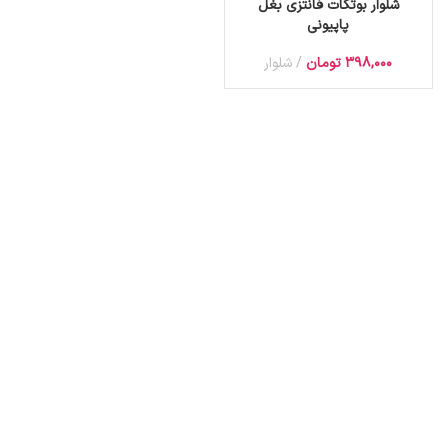
شلوار بوتکات فانتزی بغل
پاپیونی
398,000
تومان
شلوار