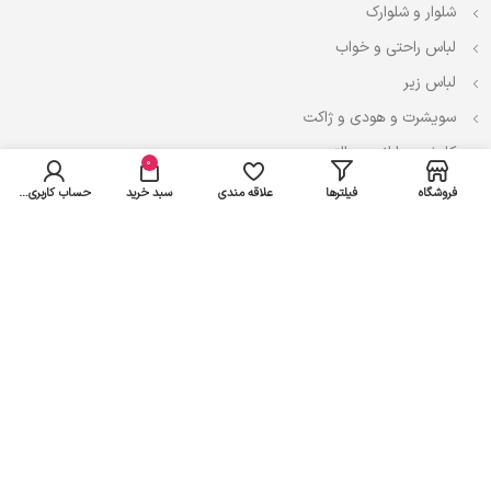
شلوار و شلوارک
لباس راحتی و خواب
لباس زیر
سویشرت و هودی و ژاکت
کاپشن، بارانی و پالتو
0
فروشگاه
فیلترها
علاقه مندی
سبد خرید
حساب کاربری من
نوزادی
لباس ست
لباس راحتی
پیراهن و سارافون
تیشرت و تاپ
بادی و لباس زیر
شلوار و سرهمی
اعتماد شما سرمایه ماست