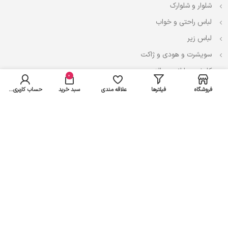
شلوار و شلوارک
لباس راحتی و خواب
لباس زیر
سویشرت و هودی و ژاکت
کاپشن، بارانی و پالتو
0
فروشگاه
فیلترها
علاقه مندی
سبد خرید
حساب کاربری من
نوزادی
لباس ست
لباس راحتی
پیراهن و سارافون
تیشرت و تاپ
بادی و لباس زیر
شلوار و سرهمی
اعتماد شما سرمایه ماست