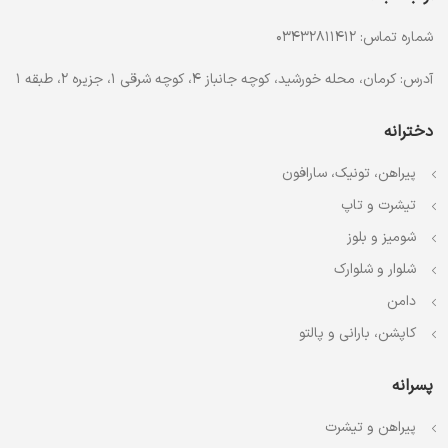
شماره تماس: 03432811412
آدرس: کرمان، محله خورشید، کوچه جانباز 4، کوچه شرقی 1، جزیره 2، طبقه 1
دخترانه
پیراهن، تونیک، سارافون
تیشرت و تاپ
شومیز و بلوز
شلوار و شلوارک
دامن
کاپشن، بارانی و پالتو
پسرانه
پیراهن و تیشرت