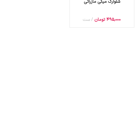
شلوارک میکی مازراتی
495,000
تومان
ست