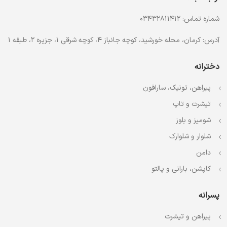
شماره تماس: 03432811412
آدرس: کرمان، محله خورشید، کوچه جانباز 4، کوچه شرقی 1، جزیره 2، طبقه 1
دخترانه
پیراهن، تونیک، سارافون
تیشرت و تاپ
شومیز و بلوز
شلوار و شلوارک
دامن
کاپشن، بارانی و پالتو
پسرانه
پیراهن و تیشرت