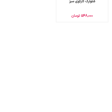
شلوارک کارگوی سبز
548,000
تومان