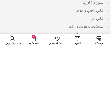
شلوار و شلوارک
لباس راحتی و خواب
لباس زیر
سویشرت و هودی و ژاکت
کاپشن، بارانی و پالتو
0
فروشگاه
فیلترها
علاقه مندی
سبد خرید
حساب کاربری من
نوزادی
لباس ست
لباس راحتی
پیراهن و سارافون
تیشرت و تاپ
بادی و لباس زیر
شلوار و سرهمی
اعتماد شما سرمایه ماست