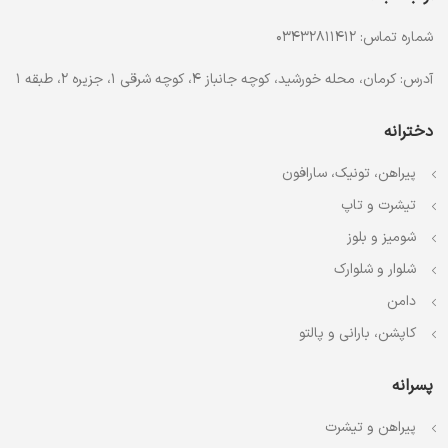
شماره تماس: 03432811412
آدرس: کرمان، محله خورشید، کوچه جانباز 4، کوچه شرقی 1، جزیره 2، طبقه 1
دخترانه
پیراهن، تونیک، سارافون
تیشرت و تاپ
شومیز و بلوز
شلوار و شلوارک
دامن
کاپشن، بارانی و پالتو
پسرانه
پیراهن و تیشرت