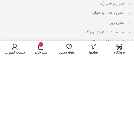
شلوار و شلوارک
لباس راحتی و خواب
لباس زیر
سویشرت و هودی و ژاکت
کاپشن، بارانی و پالتو
0
فروشگاه
فیلترها
علاقه مندی
سبد خرید
حساب کاربری من
نوزادی
لباس ست
لباس راحتی
پیراهن و سارافون
تیشرت و تاپ
بادی و لباس زیر
شلوار و سرهمی
اعتماد شما سرمایه ماست