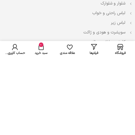
شلوار و شلوارک
لباس راحتی و خواب
لباس زیر
سویشرت و هودی و ژاکت
کاپشن، بارانی و پالتو
0
فروشگاه
فیلترها
علاقه مندی
سبد خرید
حساب کاربری من
نوزادی
لباس ست
لباس راحتی
پیراهن و سارافون
تیشرت و تاپ
بادی و لباس زیر
شلوار و سرهمی
اعتماد شما سرمایه ماست