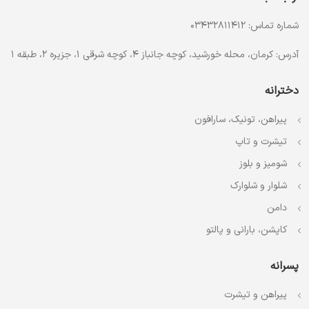
شماره تماس: 03432811412
آدرس: کرمان، محله خورشید، کوچه جانباز 4، کوچه شرقی 1، جزیره 2، طبقه 1
دخترانه
پیراهن، تونیک، سارافون
تیشرت و تاپ
شومیز و بلوز
شلوار و شلوارک
دامن
کاپشن، بارانی و پالتو
پسرانه
پیراهن و تیشرت