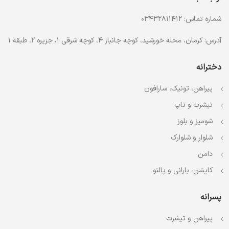
شماره تماس: 03432811412
آدرس: کرمان، محله خورشید، کوچه جانباز 4، کوچه شرقی 1، جزیره 2، طبقه 1
دخترانه
پیراهن، تونیک، سارافون
تیشرت و تاپ
شومیز و بلوز
شلوار و شلوارک
دامن
کاپشن، بارانی و پالتو
پسرانه
پیراهن و تیشرت