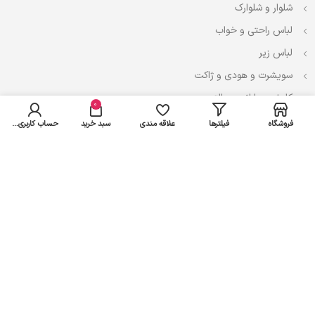
شلوار و شلوارک
لباس راحتی و خواب
لباس زیر
سویشرت و هودی و ژاکت
کاپشن، بارانی و پالتو
0
فروشگاه
فیلترها
علاقه مندی
سبد خرید
حساب کاربری من
نوزادی
لباس ست
لباس راحتی
پیراهن و سارافون
تیشرت و تاپ
بادی و لباس زیر
شلوار و سرهمی
اعتماد شما سرمایه ماست