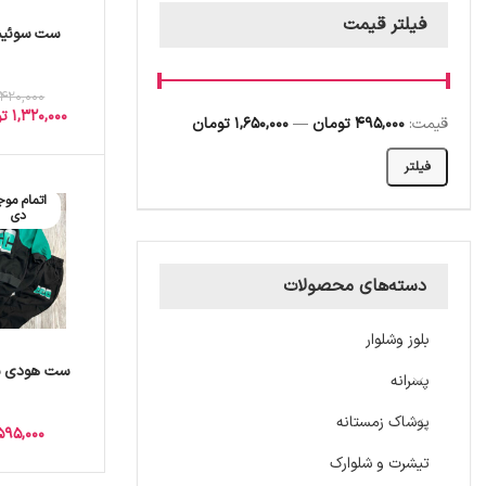
فیلتر قیمت
ست سوئیش
,420,000
1,320,000
تو
قیمت:
495,000 تومان
—
1,650,000 تومان
فیلتر
اتمام موج
دی
دسته‌های محصولات
بلوز وشلوار
ست هودی ش
پسرانه
پوشاک زمستانه
595,000
تیشرت و شلوارک