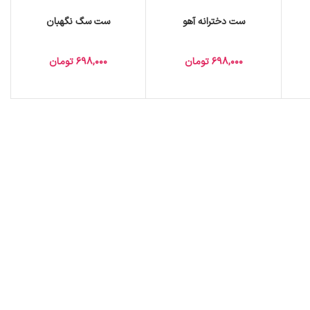
ست دخترانه آهو
ست سگ نگهبان
698,000
تومان
698,000
تومان