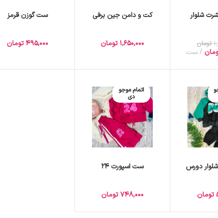
رت شلوار
کت و دامن جین برفی
ست گوزن قرمز
1,650,000
تومان
495,000
تومان
1
تومان
مان
ست
و
اتمام موجو
دی
لوار دورس
ست اسپورت 24
تومان
748,000
تومان