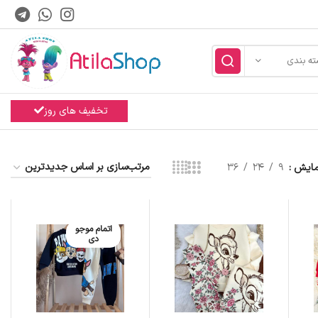
ته بندی
تخفیف های روز
مایش
9
24
36
اتمام موجو
دی