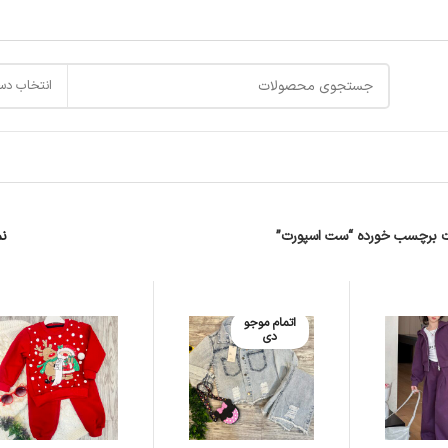
انتخاب دس
 برچسب خورده “ست اسپورت”
ن
اتمام موجو
دی