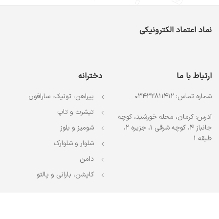
نماد اعتماد الکترونیکی
ارتباط با ما
دخترانه
شماره تماس: 03432811412
پیراهن، تونیک، سارافون
تیشرت و تاپ
آدرس: کرمان، محله خورشید، کوچه
جانباز 4، کوچه شرقی 1، جزیره 2،
شومیز و بلوز
طبقه 1
شلوار و شلوارک
دامن
کاپشن، بارانی و پالتو
کلیه حقوق این سایت متعلق به آتیلا شاپ می‌باشد.
توسعه داده شده: حدیث ف