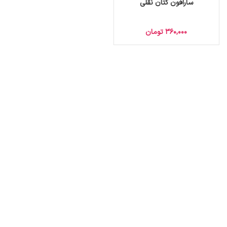
سارافون کتان نقلی
360,000
تومان