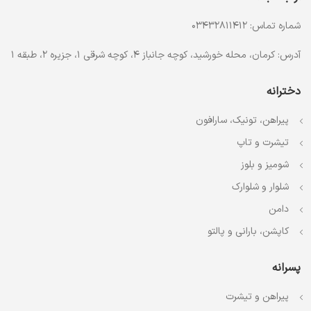
شماره تماس: 03432811412
آدرس: کرمان، محله خورشید، کوچه جانباز 4، کوچه شرقی 1، جزیره 2، طبقه 1
دخترانه
پیراهن، تونیک، سارافون
تیشرت و تاپ
شومیز و بلوز
شلوار و شلوارک
دامن
کاپشن، بارانی و پالتو
پسرانه
پیراهن و تیشرت