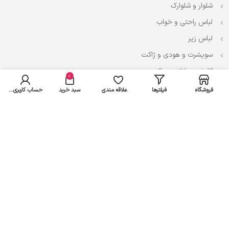
شلوار و شلوارک
لباس راحتی و خواب
لباس زیر
سویشرت و هودی و ژاکت
کاپشن، بارانی و پالتو
0
فروشگاه
فیلترها
علاقه مندی
سبد خرید
حساب کاربری من
نوزادی
لباس ست
لباس راحتی
پیراهن و سارافون
تیشرت و تاپ
بادی و لباس زیر
شلوار و سرهمی
اعتماد شما سرمایه ماست