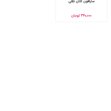
سارافون کتان نقلی
360,000
تومان