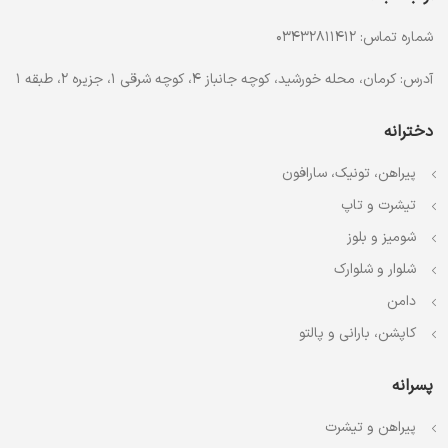
شماره تماس: 03432811412
آدرس: کرمان، محله خورشید، کوچه جانباز 4، کوچه شرقی 1، جزیره 2، طبقه 1
دخترانه
پیراهن، تونیک، سارافون
تیشرت و تاپ
شومیز و بلوز
شلوار و شلوارک
دامن
کاپشن، بارانی و پالتو
پسرانه
پیراهن و تیشرت