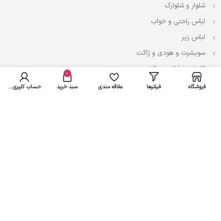
شلوار و شلوارک
لباس راحتی و خواب
لباس زیر
سویشرت و هودی و ژاکت
کاپشن، بارانی و پالتو
0
فروشگاه
فیلترها
علاقه مندی
سبد خرید
حساب کاربری من
نوزادی
لباس ست
لباس راحتی
پیراهن و سارافون
تیشرت و تاپ
بادی و لباس زیر
شلوار و سرهمی
اعتماد شما سرمایه ماست