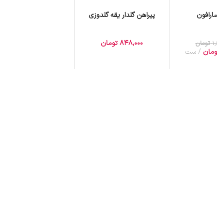
ارافون
پیراهن گلدار یقه گلدوزی
848,000
تومان
1
تومان
ومان
ست