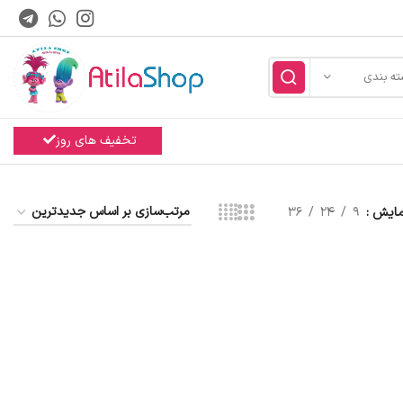
ته بندی
تخفیف های روز
مایش
9
24
36