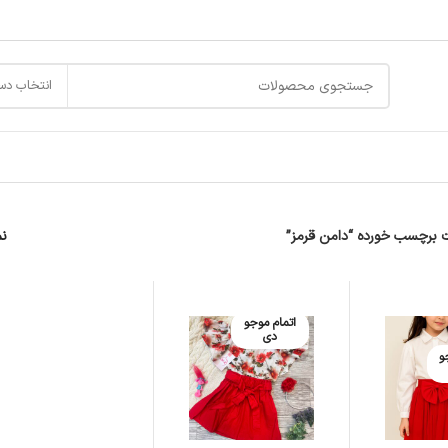
انتخاب دس
برچسب خورده “دامن قرمز”
ن
اتمام موجو
دی
و