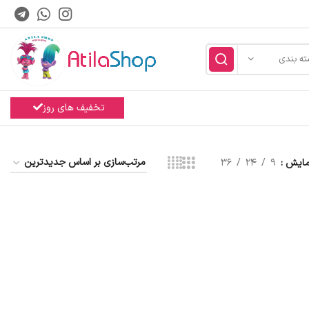
ته بندی
تخفیف های روز
مایش
9
24
36