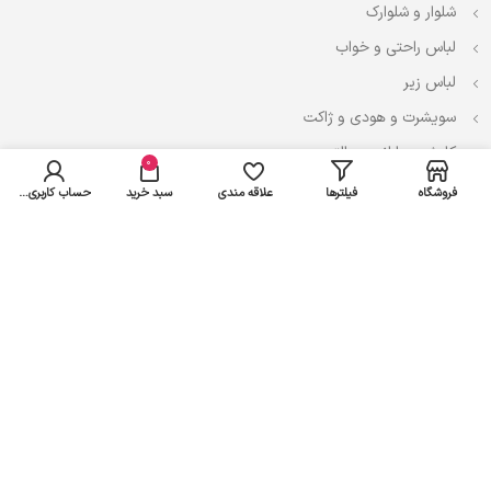
شلوار و شلوارک
لباس راحتی و خواب
لباس زیر
سویشرت و هودی و ژاکت
کاپشن، بارانی و پالتو
0
فروشگاه
فیلترها
علاقه مندی
سبد خرید
حساب کاربری من
نوزادی
لباس ست
لباس راحتی
پیراهن و سارافون
تیشرت و تاپ
بادی و لباس زیر
شلوار و سرهمی
اعتماد شما سرمایه ماست