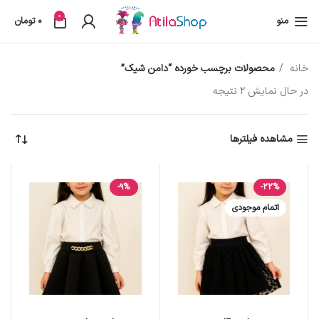
0
منو
0
تومان
خانه
محصولات برچسب خورده “دامن شیک”
در حال نمایش 2 نتیجه
مشاهده فیلترها
-9%
-22%
اتمام موجودی