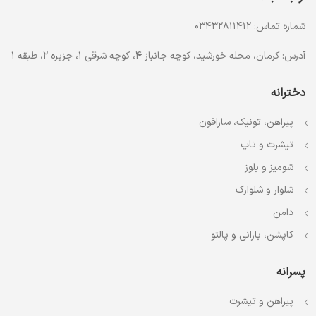
شماره تماس: 03432811412
آدرس: کرمان، محله خورشید، کوچه جانباز 4، کوچه شرقی 1، جزیره 2، طبقه 1
دخترانه
پیراهن، تونیک، سارافون
تیشرت و تاپ
شومیز و بلوز
شلوار و شلوارک
دامن
کاپشن، بارانی و پالتو
پسرانه
پیراهن و تیشرت