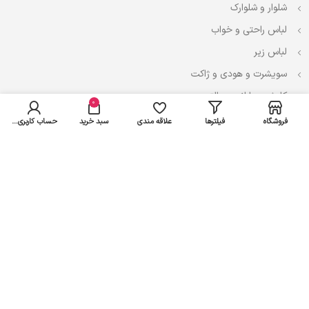
شلوار و شلوارک
لباس راحتی و خواب
لباس زیر
سویشرت و هودی و ژاکت
کاپشن، بارانی و پالتو
0
فروشگاه
فیلترها
علاقه مندی
سبد خرید
حساب کاربری من
نوزادی
لباس ست
لباس راحتی
پیراهن و سارافون
تیشرت و تاپ
بادی و لباس زیر
شلوار و سرهمی
اعتماد شما سرمایه ماست