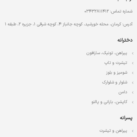
شماره تماس: 03432811412
آدرس: کرمان، محله خورشید، کوچه جانباز 4، کوچه شرقی 1، جزیره 2، طبقه 1
دخترانه
پیراهن، تونیک، سارافون
تیشرت و تاپ
شومیز و بلوز
شلوار و شلوارک
دامن
کاپشن، بارانی و پالتو
پسرانه
پیراهن و تیشرت