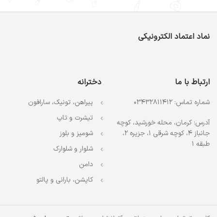
نماد اعتماد الکترونیکی
ارتباط با ما
دخترانه
شماره تماس: 03432811412
پیراهن، تونیک، سارافون
تیشرت و تاپ
آدرس: کرمان، محله خورشید، کوچه
جانباز 4، کوچه شرقی 1، جزیره 2،
شومیز و بلوز
طبقه 1
شلوار و شلوارک
دامن
کاپشن، بارانی و پالتو