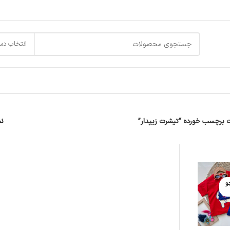
انتخاب دس
برچسب خورده “تیشرت زیپدار”
ن
و