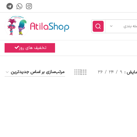
ته بندی
تخفیف های روز
مایش
9
24
36