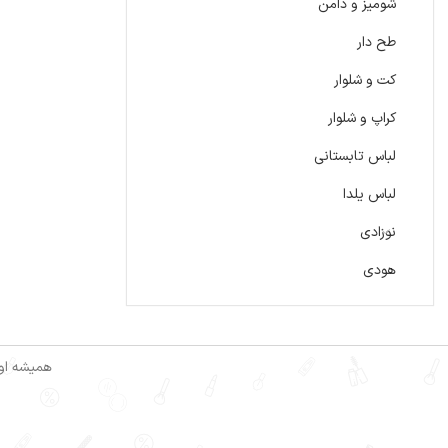
شومیز و دامن
طح دار
کت و شلوار
کراپ و شلوار
لباس تابستانی
لباس یلدا
نوزادی
هودی
همیشه اول