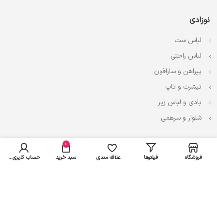
نوزادی
لباس ست
لباس راحتی
پیراهن و سارافون
تیشرت و تاپ
بادی و لباس زیر
شلوار و سرهمی
اعتماد شما سرمایه ماست
0
فروشگاه
فیلترها
علاقه مندی
سبد خرید
حساب کاربری من
کلیه حقوق این سایت متعلق به آتیلا شاپ می‌باشد.
توسعه داده شده:
حدیث فتحیان