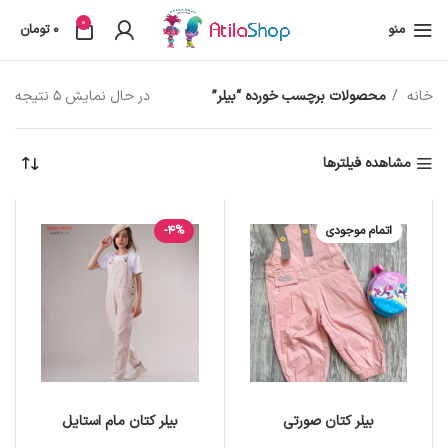
0
منو
0
تومان
خانه
محصولات برچسب خورده “بیلر”
در حال نمایش 5 نتیجه
مشاهده فیلترها
اتمام موجودی
-4%
بیلر کتان صورتی
بیلر کتان مام استایل