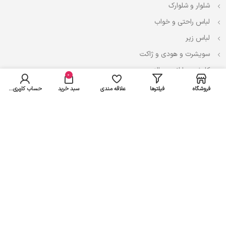
شلوار و شلوارک
لباس راحتی و خواب
لباس زیر
سویشرت و هودی و ژاکت
کاپشن، بارانی و پالتو
0
فروشگاه
فیلترها
علاقه مندی
سبد خرید
حساب کاربری من
نوزادی
لباس ست
لباس راحتی
پیراهن و سارافون
تیشرت و تاپ
بادی و لباس زیر
شلوار و سرهمی
اعتماد شما سرمایه ماست