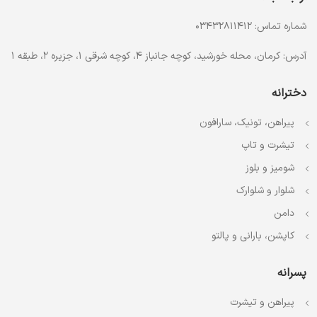
شماره تماس: 03432811412
آدرس: کرمان، محله خورشید، کوچه جانباز 4، کوچه شرقی 1، جزیره 2، طبقه 1
دخترانه
پیراهن، تونیک، سارافون
تیشرت و تاپ
شومیز و بلوز
شلوار و شلوارک
دامن
کاپشن، بارانی و پالتو
پسرانه
پیراهن و تیشرت