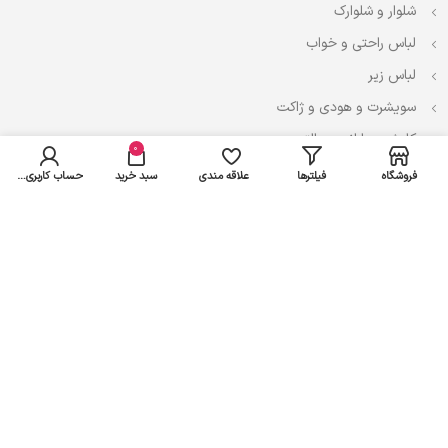
شلوار و شلوارک
لباس راحتی و خواب
لباس زیر
سویشرت و هودی و ژاکت
کاپشن، بارانی و پالتو
0
فروشگاه
فیلترها
علاقه مندی
سبد خرید
حساب کاربری من
نوزادی
لباس ست
لباس راحتی
پیراهن و سارافون
تیشرت و تاپ
بادی و لباس زیر
شلوار و سرهمی
اعتماد شما سرمایه ماست