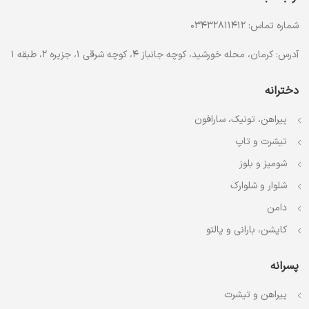
شماره تماس: 03432811412
آدرس: کرمان، محله خورشید، کوچه جانباز 4، کوچه شرقی 1، جزیره 2، طبقه 1
دخترانه
پیراهن، تونیک، سارافون
تیشرت و تاپ
شومیز و بلوز
شلوار و شلوارک
دامن
کاپشن، بارانی و پالتو
پسرانه
پیراهن و تیشرت