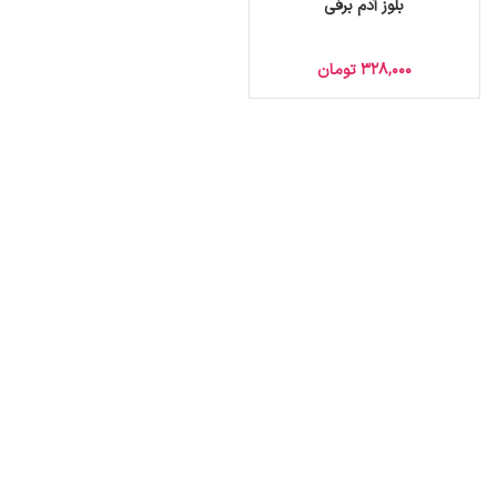
بلوز آدم برفی
328,000
تومان