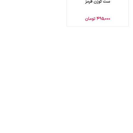
ست گوزن قرمز
495,000
تومان