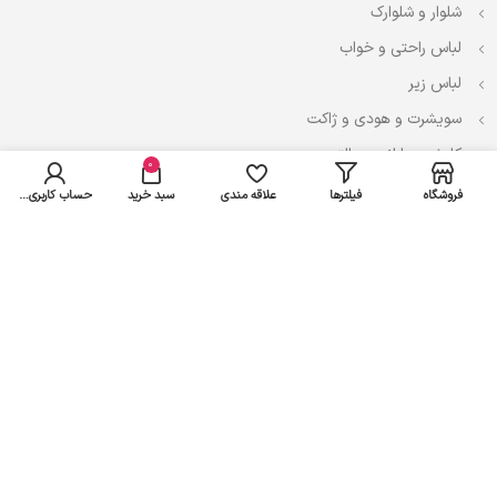
شلوار و شلوارک
لباس راحتی و خواب
لباس زیر
سویشرت و هودی و ژاکت
کاپشن، بارانی و پالتو
0
فروشگاه
فیلترها
علاقه مندی
سبد خرید
حساب کاربری من
نوزادی
لباس ست
لباس راحتی
پیراهن و سارافون
تیشرت و تاپ
بادی و لباس زیر
شلوار و سرهمی
اعتماد شما سرمایه ماست