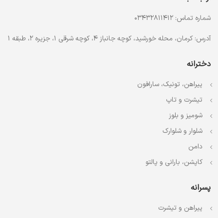
شماره تماس: 03432811412
آدرس: کرمان، محله خورشید، کوچه جانباز 4، کوچه شرقی 1، جزیره 2، طبقه 1
دخترانه
پیراهن، تونیک، سارافون
تیشرت و تاپ
شومیز و بلوز
شلوار و شلوارک
دامن
کاپشن، بارانی و پالتو
پسرانه
پیراهن و تیشرت